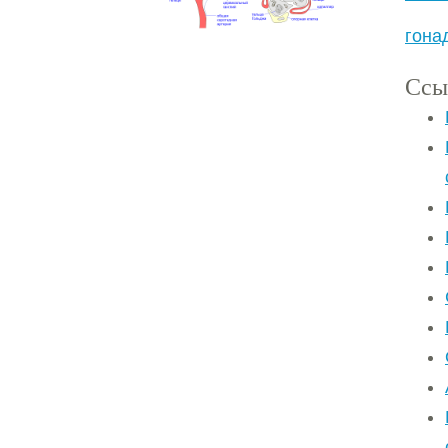
гона
Ссы