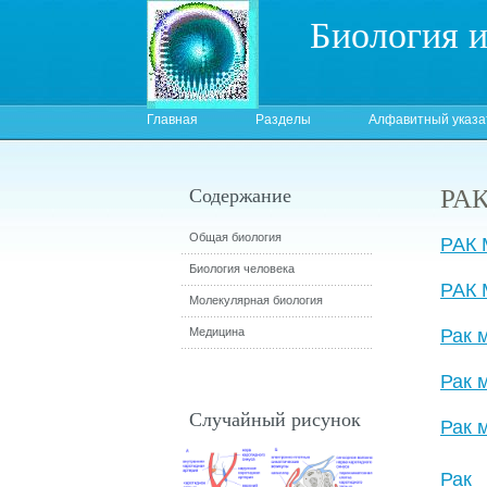
Биология 
Главная
Разделы
Алфавитный указа
РА
Содержание
Общая биология
РАК
Биология человека
РАК
Молекулярная биология
Медицина
Рак 
Рак 
Случайный рисунок
Рак 
Рак