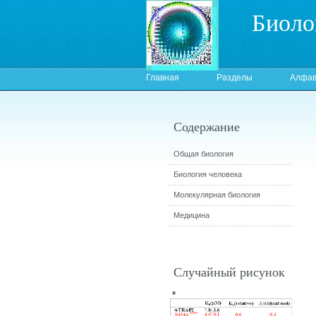
Биоло
Главная
Разделы
Алфав
Содержание
Общая биология
Биология человека
Молекулярная биология
Медицина
Случайный рисунок