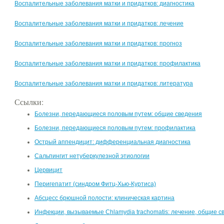
Воспалительные заболевания матки и придатков: диагностика
Воспалительные заболевания матки и придатков: лечение
Воспалительные заболевания матки и придатков: прогноз
Воспалительные заболевания матки и придатков: профилактика
Воспалительные заболевания матки и придатков: литература
Ссылки:
Болезни, передающиеся половым путем: общие сведения
Болезни, передающиеся половым путем: профилактика
Острый аппендицит: дифференциальная диагностика
Сальпингит нетуберкулезной этиологии
Цервицит
Перигепатит (синдром Фитц-Хью-Куртиса)
Абсцесс брюшной полости: клиническая картина
Инфекции, вызываемые Chlamydia trachomatis: лечение, общие с