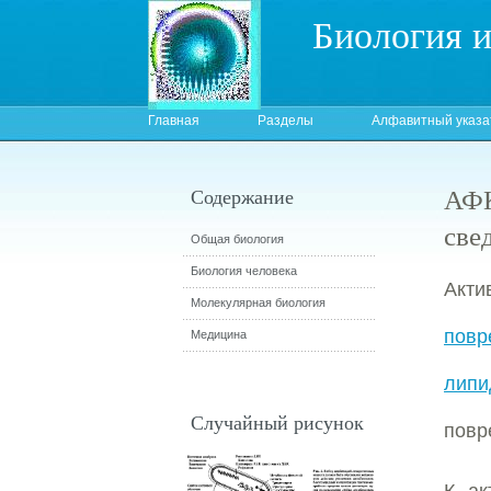
Биология 
Главная
Разделы
Алфавитный указа
АФК
Содержание
све
Общая биология
Биология человека
Акти
Молекулярная биология
повр
Медицина
липи
Случайный рисунок
повр