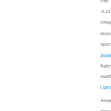
счет
-0,1
соед
Искл
прос
дыха
Буду
ошиб
(
цит
Акти