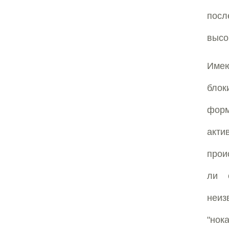
посл
высо
Имею
блок
форм
акти
прои
ли 
неиз
"нок