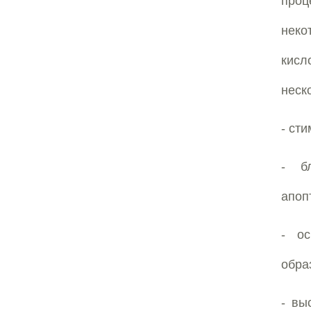
проц
нек
кисл
неск
- ст
- бл
апоп
- ос
обра
- вы