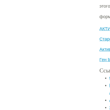
этог
форм
АКТ
Стар
Акти
Ген 
Ссы