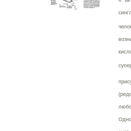
К ак
синг
чел
возн
кис
супе
прис
(ред
любо
Одно