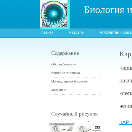
Биология 
Главная
Разделы
Алфавитный указа
Кар
Содержание
Общая биология
Карц
Биология человека
разл
Молекулярная биология
Медицина
клет
чело
Случайный рисунок
КАР