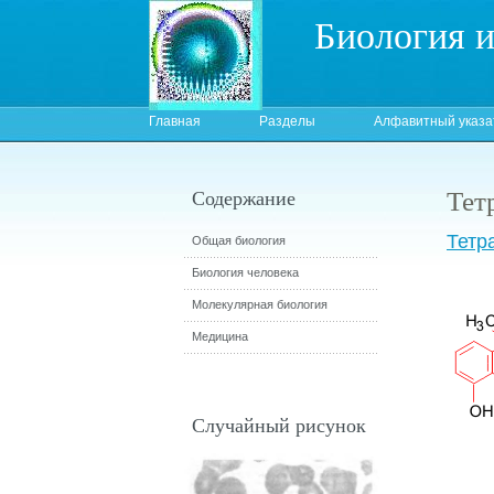
Биология 
Главная
Разделы
Алфавитный указа
Тет
Содержание
Тетр
Общая биология
Биология человека
Молекулярная биология
Медицина
Случайный рисунок