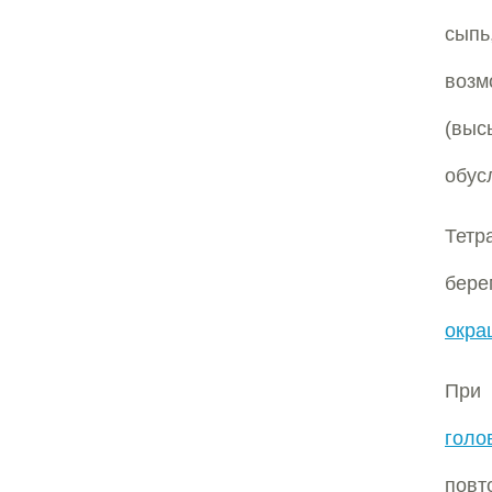
сыпь
воз
(вы
обус
Тетр
бер
окра
При
голо
повт