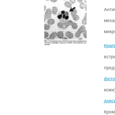
Анти
мех
микр
Крап
встр
пре
фото
кожи
докс
Кром