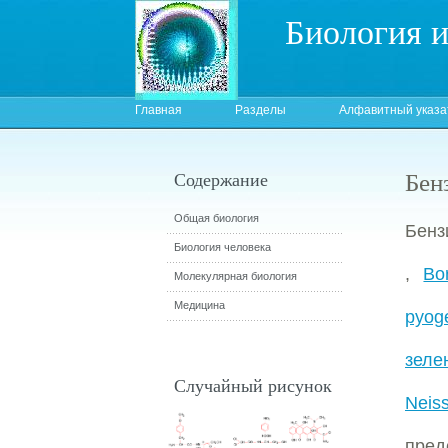
Биология 
Главная
Разделы
Алфавитный указа
Бен
Содержание
Общая биология
Бенз
Биология человека
,
Bo
Молекулярная биология
Медицина
pyog
зеле
Случайный рисунок
Neiss
пред