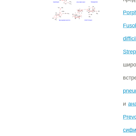
Porp
Fuso
diffici
Strep
широ
вст
pneu
и
ан
Prevo
сифи