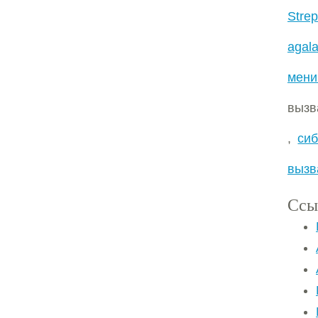
Stre
agala
мени
выз
,
си
вызв
Ссы