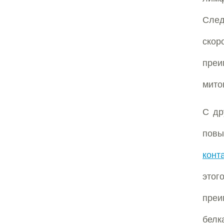
Сле
ско
преи
мито
С др
повы
конт
этог
преи
белк