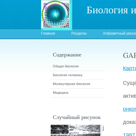
Биология 
Главная
Разделы
Алфавитный указа
GAP
Содержание
Общая биология
Карт
Биология человека
Cущ
Молекулярная биология
Медицина
акти
онко
Случайный рисунок
дока
1987