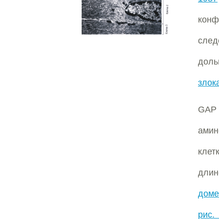
кон
след
доль
злок
GAP 
амин
клет
длин
доме
рис