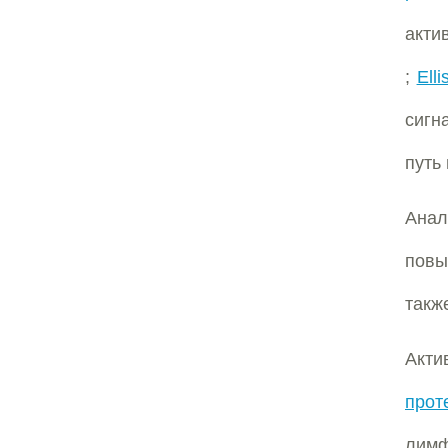
акти
;
Ell
сигн
путь
Анал
повы
такж
Акт
прот
лимф