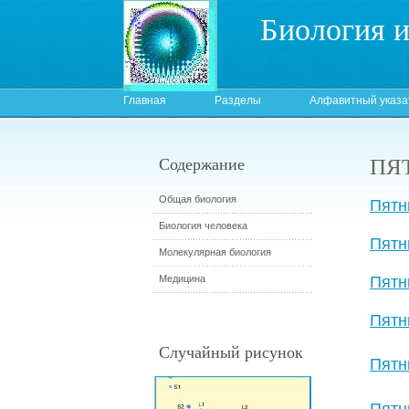
Биология 
Главная
Разделы
Алфавитный указа
ПЯ
Содержание
Общая биология
Пятн
Биология человека
Пятн
Молекулярная биология
Медицина
Пятн
Пятн
Случайный рисунок
Пятн